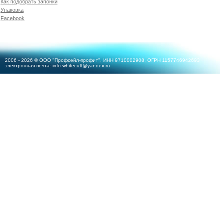
Как подобрать запонки
Упаковка
Facebook
2006 - 2026 © ООО "Профсейл-профит", ИНН 9710002908, ОГРН 1157746942693
электронная почта:
info-whitecuff@yandex.ru