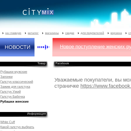
на главную
каталог
магазины
скидки
для покупателей
корзина
с
Новое поступление женских р
НОВОСТИ
Товар
Facebook
Рубашки мужские
Запонки
Уважаемые покупатели, вы мо
Галстук классический
страничке
https://www.facebook
Зажим для галстука
Галстук Узкий
Галстук Бабочка
Рубашки женские
Информация
White Cuff
Какой галстук выбрать