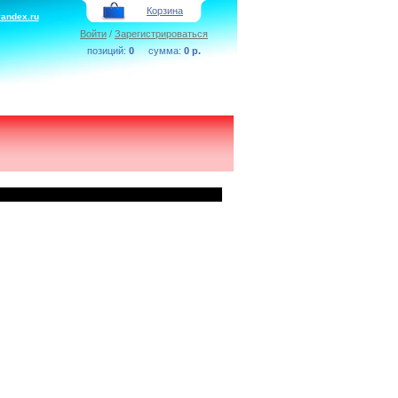
Корзина
yandex.ru
Войти
/
Зарегиcтрироваться
позиций:
0
сумма:
0 р.