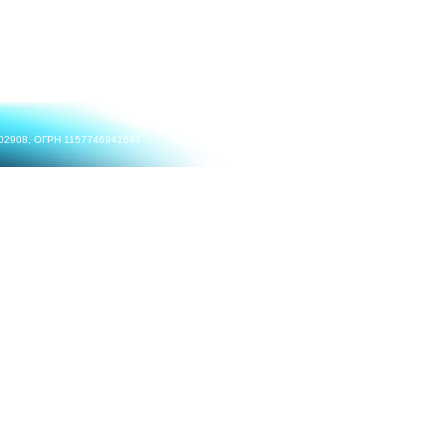
002908, ОГРН 1157746942693