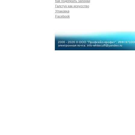
Как подобрать запонки
Галстук как искусство
Упаковка
Facebook
2006 - 2026 © ООО "Профсейл-профит", ИНН 9710
электронная почта:
info-whitecuff@yandex.ru