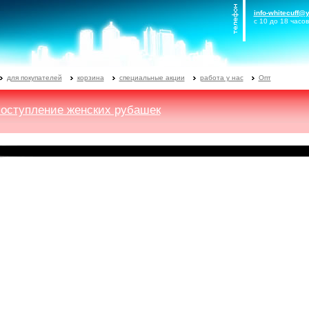
info-whitecuff@
с 10 до 18 часов
для покупателей
корзина
специальные акции
работа у нас
Опт
поступление женских рубашек