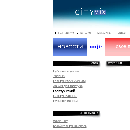
на главную
каталог
магазины
скидки
Новое 
НОВОСТИ
Товар
White Cuff
Рубашки мужские
Запонки
Галстук классический
Зажим для галстука
Галстук Узкий
Галстук Бабочка
Рубашки женские
Информация
White Cuff
Какой галстук выбрать